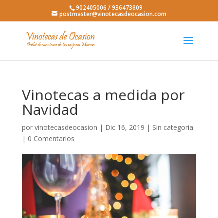
902405006 / 936473809
postmaster@vinotecasdeocasion.com
Vinotecas a medida por
Navidad
por
vinotecasdeocasion
|
Dic 16, 2019
|
Sin categoría
|
0 Comentarios