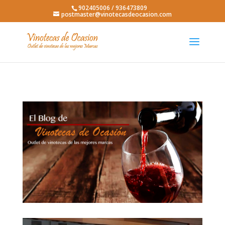
902405006 / 936473809
postmaster@vinotecasdeocasion.com